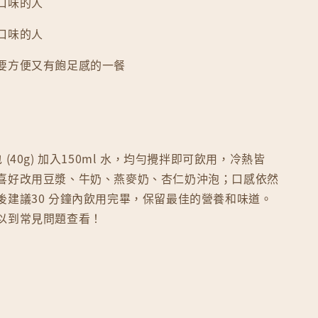
口味的人
口味的人
要方便又有飽足感的一餐
 一包 (40g) 加入150ml 水，均勻攪拌即可飲用，冷熱皆
喜好改用豆漿、牛奶、燕麥奶、杏仁奶沖泡；口感依然
後建議30 分鐘內飲用完畢，保留最佳的營養和味道。
以到常見問題查看！