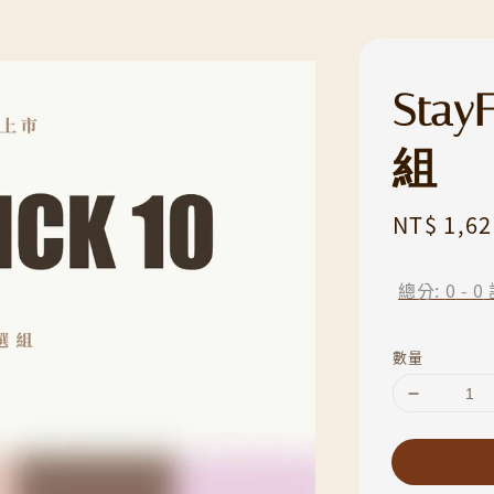
Sta
組
Sale
NT$ 1,62
price
總分:
0
-
0
數量