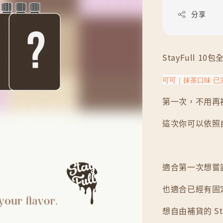
分享
StayFull 1
可可｜抹茶口味 已
第一次，不用再
這次你可以依照自
適合第一次想嘗試 
也適合已經有固
想自由補貨的 Sta