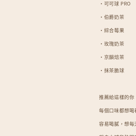
・可可球 PRO
・伯爵奶茶
・綜合莓果
・玫瑰奶茶
・京韻焙茶
・抹茶脆球
推薦給這樣的你
每個口味都想喝
容易喝膩，想每