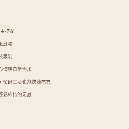
自由搭配
怎麼喝
裝限制
同心情與日常需求
便，忙碌生活也能快速補充
，輕鬆維持飽足感