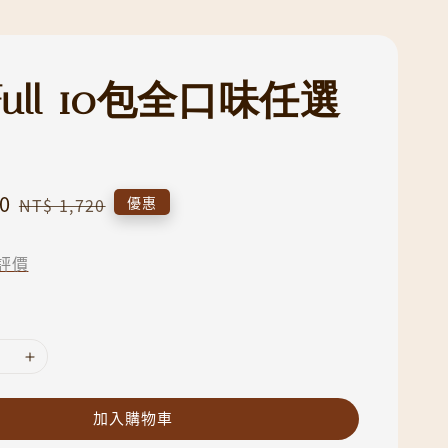
yFull 10包全口味任選
0
Regular
優惠
NT$ 1,720
price
評價
加入購物車