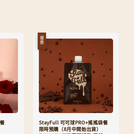
優惠
袋餐
StayFull 可可球PRO+搖搖袋餐
限時預購（8月中開始出貨）