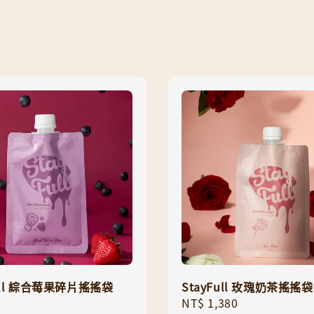
Full 綜合莓果碎片搖搖袋
StayFull 玫瑰奶茶搖搖
Regular
NT$ 1,380