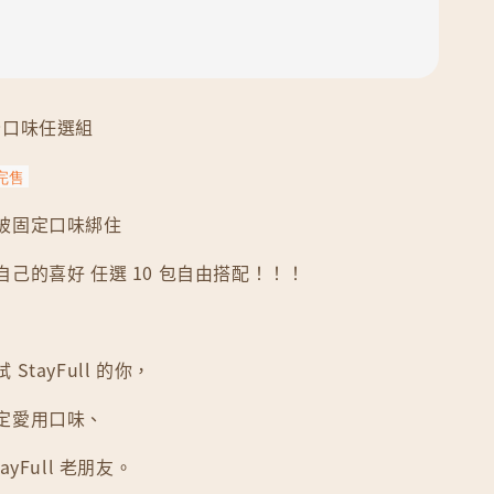
0包全口味任選組
完售
被固定口味綁住
己的喜好 任選 10 包自由搭配！！！
StayFull 的你，
定愛用口味、
yFull 老朋友。