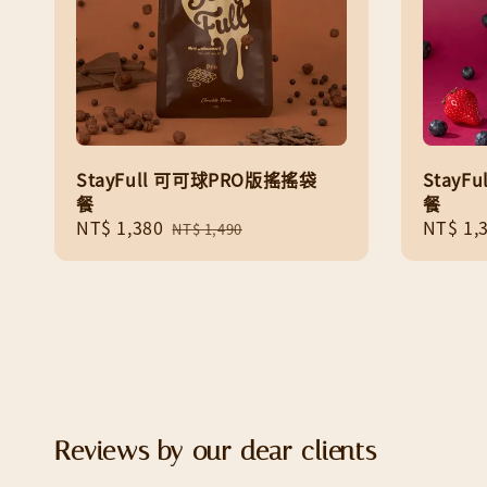
StayFull 可可球PRO版搖搖袋
Stay
餐
餐
Sale
NT$ 1,380
Regular
Regula
NT$ 1,
NT$ 1,490
price
price
price
Reviews by our dear clients