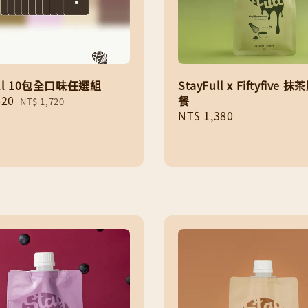
ull 10包全口味任選組
StayFull x Fiftyfive
620
Regular
餐
NT$ 1,720
price
Regular
NT$ 1,380
price