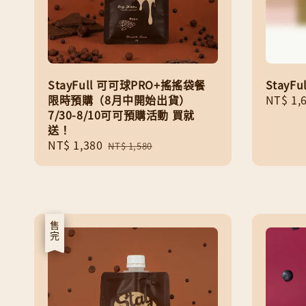
StayFull 可可球PRO+搖搖袋餐
StayF
限時預購（8月中開始出貨）
Sale
NT$ 1,
7/30-8/10可可預購活動 買就
price
送！
Sale
NT$ 1,380
Regular
NT$ 1,580
price
price
優惠
售完