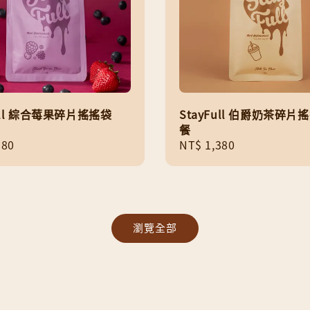
Full 綜合莓果碎片搖搖袋
StayFull 伯爵奶茶碎片
餐
r
380
Regular
NT$ 1,380
price
瀏覽全部