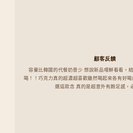
顧客反饋
容量比韓國的代餐奶昔少 想說新品嚐鮮看看，結
喝！！巧克力真的超濃超喜歡雖然喝起來各有好喝
選這款念 真的是超意外有飽足感，