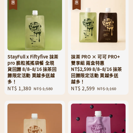
優惠
優惠
StayFull x Fiftyfive 抹茶
抹茶 PRO × 可可 PRO+
pro 脆粒搖搖袋餐 全現
雙享組 兩盒特惠
貨回歸 8/8–8/16 抹茶回
NT$2,599 8/8–8/16 抹茶
歸限定活動 買越多送越
回歸限定活動 買越多送
多！
越多！
Sale
NT$ 1,380
Regular
Sale
NT$ 2,599
Regular
NT$ 1,580
NT$ 3,160
price
price
price
price