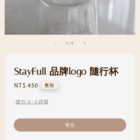
1
/
6
StayFull 品牌logo 隨行杯
Regular
NT$ 450
售完
price
總分:
0
-
0
評價
售完