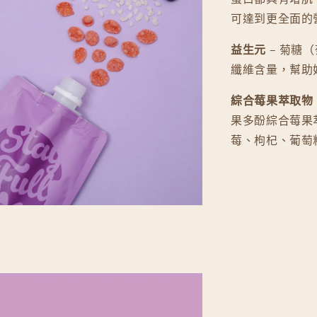
可達到更全面的
益生元
– 菊糖
纖維含量，幫助
綜合莓果萃取物
果多酚綜合莓果
莓、枸杞、葡萄