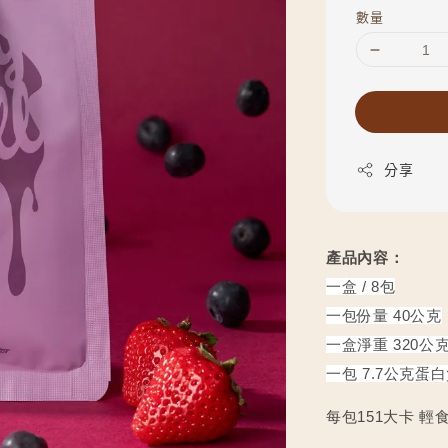
數量
分享
產品內容：
一盒 / 8包
一包份量 40公克
一盒淨重 320公
一包 7.7公克蛋
每包151大卡 輕