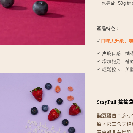
一包等於: 50g 
產品特色：
✓
口味大升級、
✓ 爽脆口感、攜
✓ 增加飽足、補
✓ 輕鬆控卡、美
StayFull 
豌豆蛋白
：豌豆
原。它富含支鏈
蛋白都具有增肌