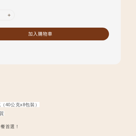
加入購物車
克（40公克x8包裝）
白質
食餐首選！