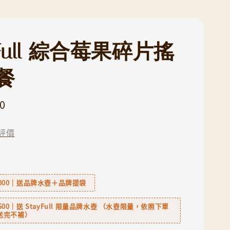
yFull 綜合莓果碎片搖
餐
0
評價
6,000｜送品牌水壺＋品牌提袋
2,500｜送 StayFull 限量品牌水壺 （水壺限量，依照下單
送完不補）