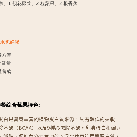
鱈魚、1 顆花椰菜、2 粒蘋果、2 根香蕉
加水也好喝
帶方便
給能量
體養成
搖搖袋餐綜合莓果
特色:
蛋白是營養豐富的植物蛋白質來源，具有較低的過敏
胺基酸（BCAA）以及9種必需胺基酸。乳清蛋白和豌豆
、減脂、促進免疫力等功效。混合使用這兩種蛋白質，