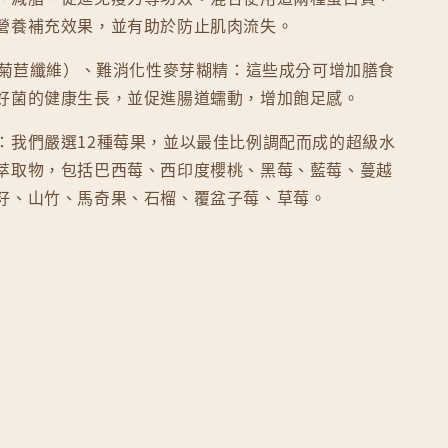
營養補充效果，並有助於防止肌肉流失。
（菊苣纖維）、難消化性麥芽糊精：這些成分可增加膳食
好菌的健康生長，並促進腸道蠕動，增加飽足感。
：我們嚴選12種莓果，並以最佳比例調配而成的超級水
萃取物，包括巴西莓、西印度櫻桃、黑莓、藍莓、蔓越
籽、山竹、馬奇果、石榴、覆盆子莓、草莓。