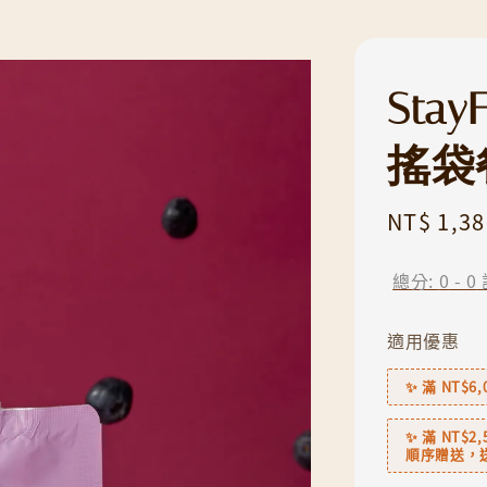
Sta
搖袋
Regular
NT$ 1,38
price
總分:
0
-
0
適用優惠
✨ 滿 NT$
✨ 滿 NT$
順序贈送，