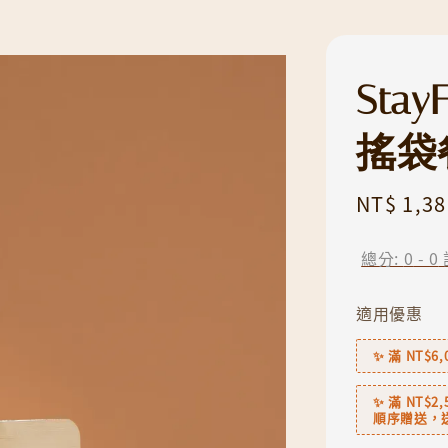
Sta
搖袋
Regular
NT$ 1,38
price
總分:
0
-
0
適用優惠
✨ 滿 NT$
✨ 滿 NT$
順序贈送，