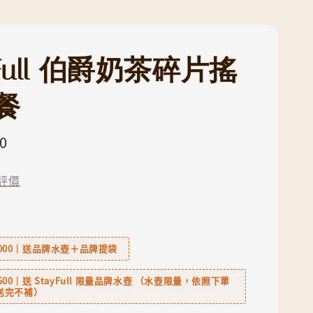
yFull 伯爵奶茶碎片搖
餐
0
評價
6,000｜送品牌水壺＋品牌提袋
2,500｜送 StayFull 限量品牌水壺 （水壺限量，依照下單
送完不補）