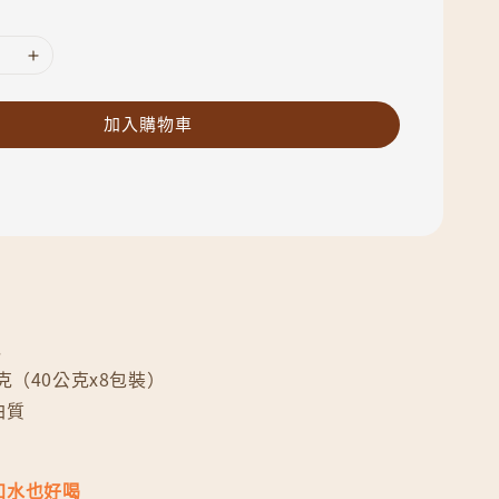
加入購物車
克
克（40公克x8包裝）
白質
加水也好喝