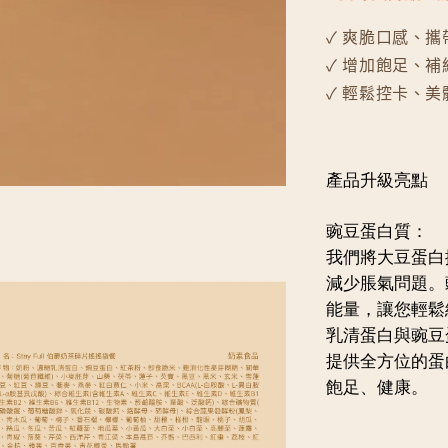
✓ 爽脆口感、攜
✓ 增加飽足、補
✓ 輕鬆控卡、美
產品升級亮點
豌豆蛋白質：
我們將大豆蛋白
減少脹氣問題。
能量，讓您輕鬆
乳清蛋白與豌豆
提供全方位的蛋
飽足、健康。