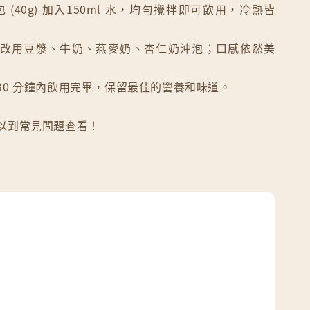
l 一包 (40g) 加入150ml 水，均勻攪拌即可飲用，冷熱皆
改用豆漿、牛奶、燕麥奶、杏仁奶沖泡；口感依然美
30 分鐘內飲用完畢，保留最佳的營養和味道。
以到常見問題查看！