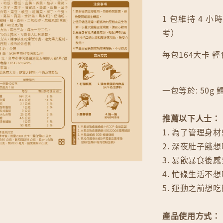
1 包維持 4
考）
每包164大卡 
一包等於: 50g
推薦以下人士：
1. 為了管理身
2. 深夜肚子餓
3. 暴飲暴食後
4. 忙碌生活不
5. 運動之前想
產品使用方式：