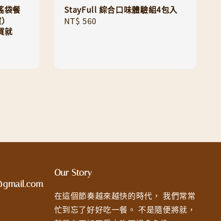
搖搖袋餐
StayFull 綜合口味體驗組4包入
貨）
Regular
NT$ 560
 買就
price
Our Story
t@gmail.com
在這個節奏越來越快的時代， 我們常常
忙到忘了好好吃一餐。 不是隨便將就，