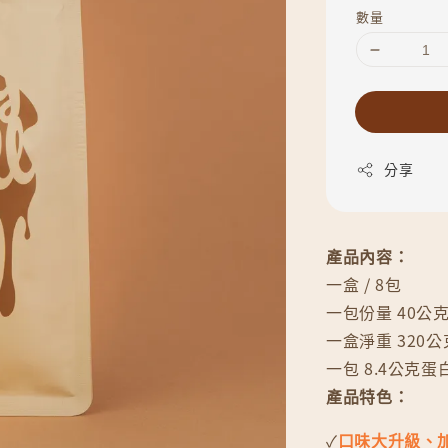
數量
分享
產品內容：
一盒 / 8包
一包份量 40公
一盒淨重 320公
一包 8.4公克蛋
產品特色：
✓
口味大升級、