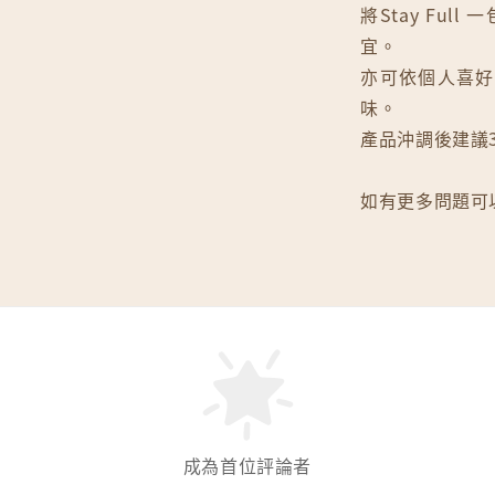
將Stay Ful
宜。
亦可依個人喜好
味。
產品沖調後建議
如有更多問題可
成為首位評論者