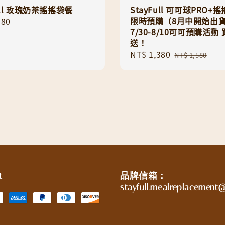
Full 玫瑰奶茶搖搖袋餐
StayFull 可可球PRO+
限時預購（8月中開始出
r
380
7/30-8/10可可預購活動
送！
Sale
NT$ 1,380
Regular
NT$ 1,580
price
price
t
品牌信箱：
stayfull.mealreplacemen