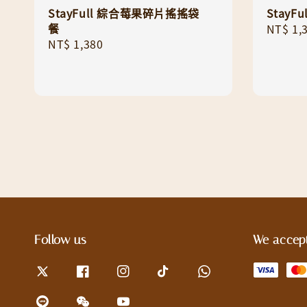
StayFull 綜合莓果碎片搖搖袋
Stay
餐
Regula
NT$ 1,
Regular
NT$ 1,380
price
price
Follow us
We accep