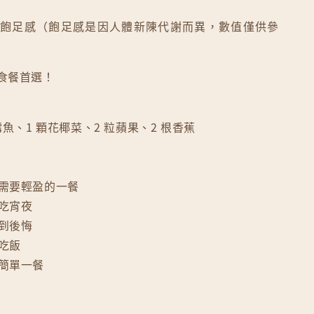
 小時飽足感（飽足感是因人體新陳代謝而異，數值僅供參
輕食餐首選！
 鱈魚、1 顆花椰菜、2 粒蘋果、2 根香蕉
材需要輕盈的一餐
想吃宵夜
感到後悔
想吃飯
吃簡單一餐