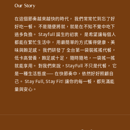
Our Story
在這個節奏越來越快的時代， 我們常常忙到忘了好
好吃一餐。 不是隨便將就，就是在不知不覺中吃下
過多負擔。 Stayfull 誕生的初衷， 是希望讓每個人
都能在繁忙生活中， 用最簡單的方式獲得健康、美
味與飽足感。 我們研發了 全台第一袋裝搖搖代餐，
低卡高營養，飽足感十足， 隨時隨地，一袋搖一搖
就能享用。 對我們來說，StayFull 不只是代餐， 它
是一種生活態度—— 在快節奏中，依然好好照顧自
己。 Stay Full, Stay Fit! 讓你的每一餐，都充滿能
量與安心。