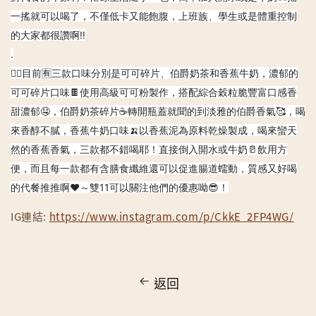
一搖就可以喝了，不僅低卡又能飽腹，上班族、學生或是體重控制
的大家都很讚啊‼️
.
👉🏻目前🈶️三款口味分別是可可碎片、伯爵奶茶和香蕉牛奶，濃郁的
可可碎片口味🍫使用高級可可粉製作，搭配綜合穀粒脆豐富口感香
甜濃郁🤤，伯爵奶茶碎片☕️轉開瓶蓋就聞的到淡雅的伯爵香氣🥰，喝
來香醇不膩，香蕉牛奶口味🍌以香蕉泥為原料乾燥製成，喝來蠻天
然的香蕉香氣，三款都不錯喝耶！直接倒入開水或牛奶🥛飲用方
便，而且每一款都有含膳食纖維還可以促進腸道蠕動，質感又好喝
的代餐推推啊❤️～雙11可以關注他們的優惠呦😎！
IG連結:
https://www.instagram.com/p/CkkE_2FP4WG/
返回