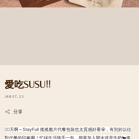
愛吃SUSU!!
JAN 07, 23
分享
👉🏻天啊～StayFull 搖搖脆片代餐包裝也太質感好看🤩，有別於以往
對代餐的印象啊！忙碌生活隨手一包，簡單加入開水或是牛奶🐄搖